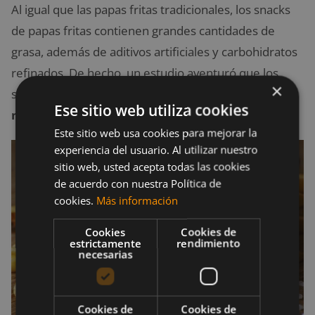
Al igual que las papas fritas tradicionales, los snacks
de papas fritas contienen grandes cantidades de
grasa, además de aditivos artificiales y carbohidratos
refinados. De hecho, un estudio aventuró que los
×
snacks de papas fritas podían ser el
alimento que
Ese sitio web utiliza cookies
más rápido nos hace ganar peso.
Este sitio web usa cookies para mejorar la
experiencia del usuario. Al utilizar nuestro
sitio web, usted acepta todas las cookies
de acuerdo con nuestra Política de
cookies.
Más información
Cookies
Cookies de
estrictamente
rendimiento
necesarias
Cookies de
Cookies de