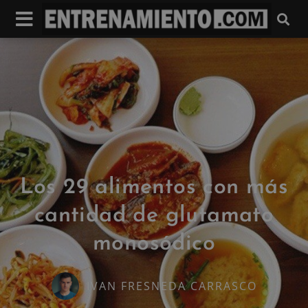
Los 29 alimentos con más
cantidad de glutamato
monosódico
IVAN FRESNEDA CARRASCO