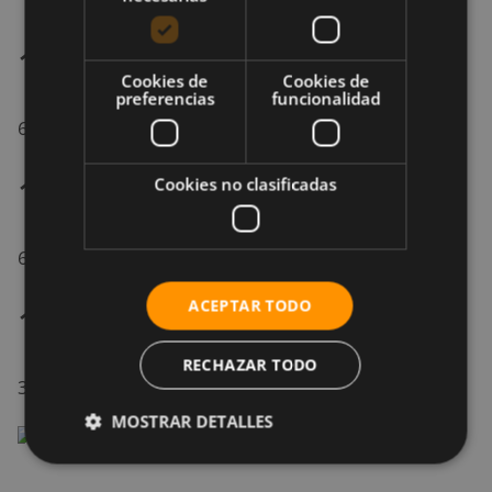
13. Anchoas
Cookies de
Cookies de
preferencias
funcionalidad
630 mg
14. Calamares salados
Cookies no clasificadas
620 mg
ACEPTAR TODO
15. Jamón curado
RECHAZAR TODO
340 mg
MOSTRAR DETALLES