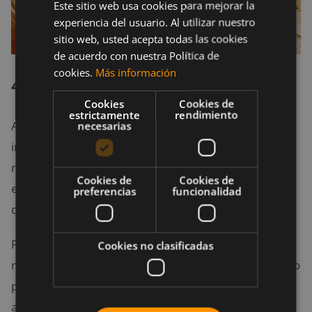
Este sitio web usa cookies para mejorar la
experiencia del usuario. Al utilizar nuestro
sitio web, usted acepta todas las cookies
de acuerdo con nuestra Política de
cookies.
Más información
4. Picante
Cookies
Cookies de
estrictamente
rendimiento
A menos que tu estómago sea de acero
necesarias
indestructible, el picante es un gran peligro para ti;
más aún si vas a someterte a una intensa rutina de
Cookies de
Cookies de
ejercicio, puesto que produce acidez estomacal y
preferencias
funcionalidad
cólicos intestinales.
Por supuesto, si lo consumes, no será nada fácil
Cookies no clasificadas
mantener la concentración durante el entrenamiento
porque, ¿quién querría tener un incendio en el
abdomen mientras sujeta una barra de 40kg?