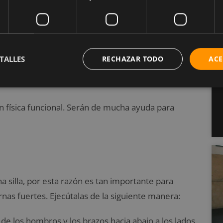
les ideales para
TALLES
RECHAZAR TODO
ACE
ón física funcional. Serán de mucha ayuda para
 silla, por esta razón es tan importante para
nas fuertes. Ejecútalas de la siguiente manera:
de los hombros y los brazos hacia abajo a los lados