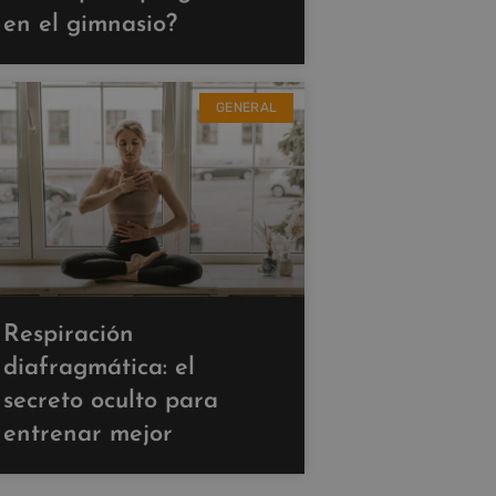
en el gimnasio?
GENERAL
Respiración
diafragmática: el
secreto oculto para
entrenar mejor