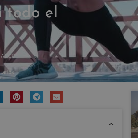
 todo el
RASCO
tarios