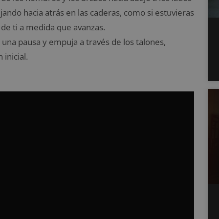
jando hacia atrás en las caderas, como si estuvieras
 de ti a medida que avanzas.
 una pausa y empuja a través de los talones,
inicial.