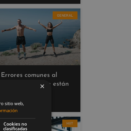
GENERAL
Errores comunes al
hacer cardio que están
×
saboteando tus
resultados
ro sitio web,
ormación
Cookies no
HIIT
clasificadas