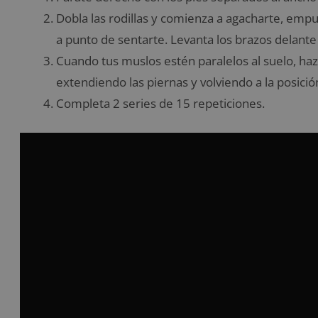
Dobla las rodillas y comienza a agacharte, empu
a punto de sentarte. Levanta los brazos delante
Cuando tus muslos estén paralelos al suelo, haz
extendiendo las piernas y volviendo a la posición 
Completa 2 series de 15 repeticiones.