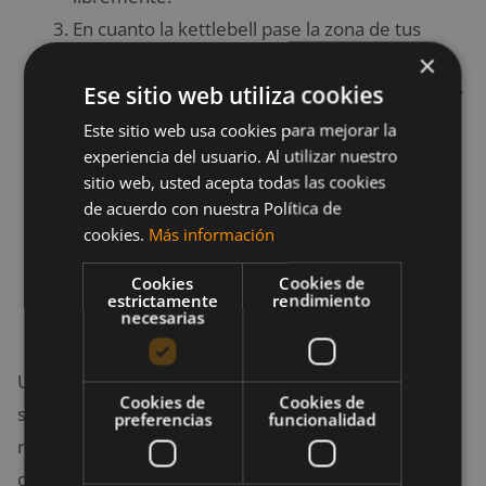
En cuanto la kettlebell pase la zona de tus
×
costillas, debes incorporar el swing a la
Ese sitio web utiliza cookies
dinámica del movimiento, tirando hacia atrás y
estirando el brazo completamente como has
Este sitio web usa cookies para mejorar la
experiencia del usuario. Al utilizar nuestro
hecho previamente en swing.
sitio web, usted acepta todas las cookies
Deja la kettlebell en el suelo suavemente y
de acuerdo con nuestra Política de
practica este ejercicio unas cuantas veces con
cookies.
Más información
cada mano, habituándote a la velocidad con la
Cookies
Cookies de
que la bola se desplaza desde la posición más
estrictamente
rendimiento
necesarias
alta hasta el swing.
Una vez que te hayas habituado este ejercicio,
Cookies de
Cookies de
simplemente tienes que hacer el movimiento al
preferencias
funcionalidad
revés y tendrás el snatch. Así de fácil, no lo pienses
demasiado. El snatch es un movimiento fluido,