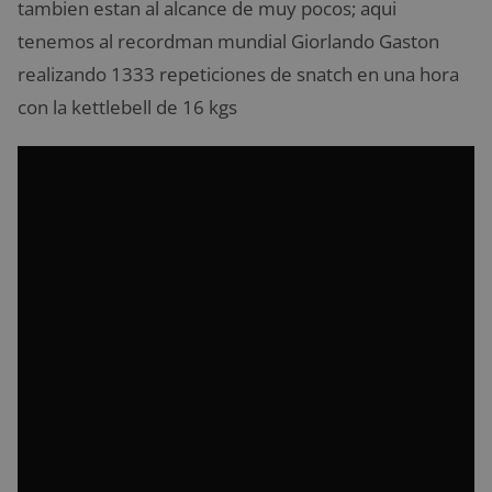
tambien estan al alcance de muy pocos; aqui
tenemos al recordman mundial Giorlando Gaston
realizando 1333 repeticiones de snatch en una hora
con la kettlebell de 16 kgs