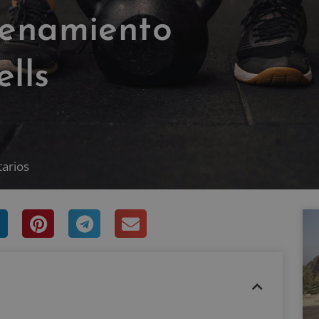
renamiento
ells
arios