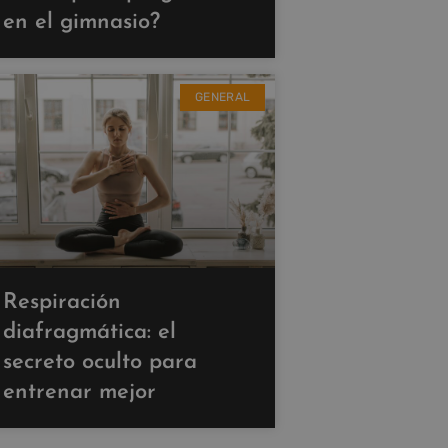
en el gimnasio?
GENERAL
Respiración
diafragmática: el
secreto oculto para
entrenar mejor