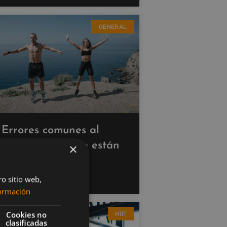
GENERAL
Errores comunes al
hacer cardio que están
×
saboteando tus
resultados
ro sitio web,
ormación
Cookies no
HIIT
clasificadas