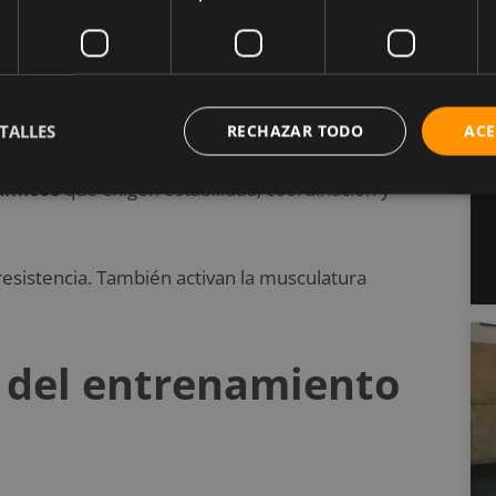
ls y por qué usarlas?
TALLES
RECHAZAR TODO
ACE
compacto y centro de gravedad desplazado. Esta
ámicos
que exigen estabilidad, coordinación y
 resistencia. También activan la musculatura
s del entrenamiento