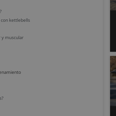
?
con kettlebells
r y muscular
renamiento
s?