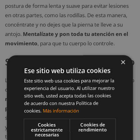
postura de forma lenta y suave para evitar lesiones
en otras partes, como las rodillas. De esta manera,
concéntrate y no dejes que la pierna te lleve a su
antojo.
Mentalízate y pon toda tu atención en el
movimiento
, para que tu cuerpo lo controle.
Separar las manos del apoyo
×
Ese sitio web utiliza cookies
Los agarres facilitan que podamos realizar el ejercicio
Este sitio web usa cookies para mejorar la
experiencia del usuario. Al utilizar nuestro
de manera más cómoda. Además
garantizan que
sitio web, usted acepta todas las cookies
no pedirás ayuda de otras partes de tu cuerpo
de acuerdo con nuestra Política de
para hacer el movimiento
. Si tienes las manos
cookies.
Más información
sujetas al apoyo, estarán concentradas en esa acción
Cookies
Cookies de
y no las verás como una opción para facilitar el
estrictamente
rendimiento
necesarias
trabajo a tus abductores en la máquina.