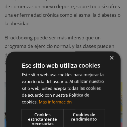
de comenzar un nuevo deporte, sobre todo si sufres
una enfermedad crónica como el asma, la diabetes o
la obesidad.
El kickboxing puede ser más intenso que un
programa de ejercicio normal, y las clases pueden
desafiar a tu cuerpo cuando no estás acostumbrado.
×
Por eso es importante que seas honesto contigo
Ese sitio web utiliza cookies
mismo y tu instructor acerca de tus límites.
Este sitio web usa cookies para mejorar la
experiencia del usuario. Al utilizar nuestro
sitio web, usted acepta todas las cookies
de acuerdo con nuestra Política de
cookies.
Más información
Cookies
Cookies de
estrictamente
rendimiento
necesarias