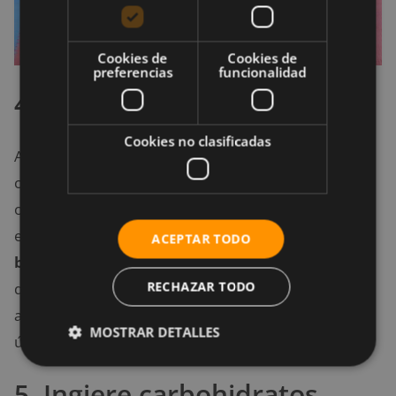
Cookies de
Cookies de
preferencias
funcionalidad
4. Prepara tu equipación
Cookies no clasificadas
Al seleccionar un gimnasio, también debes saber
cómo escoger tu equipo para kickboxing. En algunas
ocasiones hay clases que pueden pedir a sus
estudiantes que compren
tobilleras y guantes de
ACEPTAR TODO
boxeo
. En cualquier caso, la ropa no debe ser
RECHAZAR TODO
demasiada suelta ni muy restrictiva. Una botella de
agua y toalla probablemente también te será muy
MOSTRAR DETALLES
útil.
5. Ingiere carbohidratos