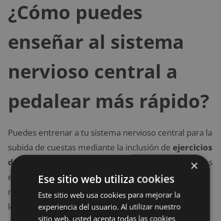
¿Cómo puedes
enseñar al sistema
nervioso central a
pedalear más rápido?
Puedes entrenar a tu sistema nervioso central para la
subida de cuestas mediante la inclusión de
ejercicios
de pedaleo
de mayor velocidad durante tus sesiones
×
en bicicleta. Esto lo puedes hacer al aire libre o
Ese sitio web utiliza cookies
mediante
entrenamiento indoor
. Para ello considera
Este sitio web usa cookies para mejorar la
lo siguiente:
experiencia del usuario. Al utilizar nuestro
sitio web, usted acepta todas las cookies