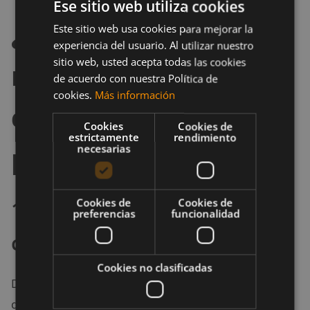
Ese sitio web utiliza cookies
¿En qué casos es
Este sitio web usa cookies para mejorar la
experiencia del usuario. Al utilizar nuestro
sitio web, usted acepta todas las cookies
mejor escoger una
de acuerdo con nuestra Política de
cookies.
Más información
cinta de correr para
Cookies
Cookies de
estrictamente
rendimiento
practicar running?
necesarias
1. Entrenamiento para una
Cookies de
Cookies de
preferencias
funcionalidad
carrera
Cookies no clasificadas
Decidir entre entrenar para una carrera en una cinta
de correr o al aire libre dependerá de tus objetivos