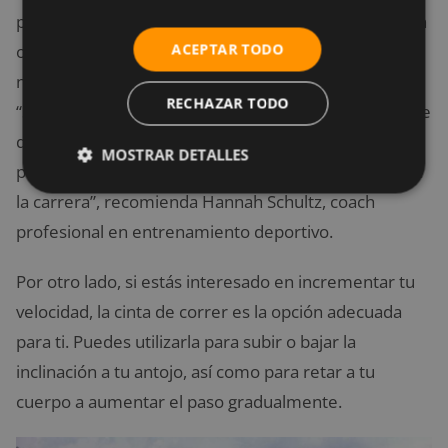
personales. Si te estás preparando para una maratón
ACEPTAR TODO
o carrera a través de las montañas, tu cuerpo
necesita sin duda saber cómo adaptarse al entorno.
RECHAZAR TODO
“Si
entrenas para una maratón
, tienes que asegurarte
de que parte de tu entrenamiento se dé sobre el
MOSTRAR DETALLES
pavimento. Así tu cuerpo sabrá qué esperar el día de
la carrera”, recomienda Hannah Schultz, coach
profesional en entrenamiento deportivo.
Por otro lado, si estás interesado en incrementar tu
velocidad, la cinta de correr es la opción adecuada
para ti. Puedes utilizarla para subir o bajar la
inclinación a tu antojo, así como para retar a tu
cuerpo a aumentar el paso gradualmente.