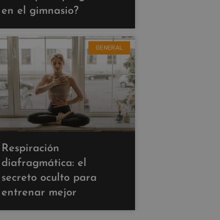
en el gimnasio?
GENERAL
Respiración
diafragmática: el
secreto oculto para
entrenar mejor