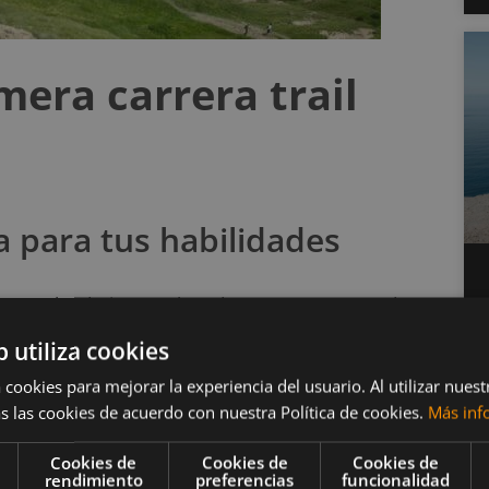
mera carrera trail
a para tus habilidades
n un calendario completo de eventos. Se trata de
ara encontrar lo que más te convenga. Sin embargo,
b utiliza cookies
rera de trail running:
 cookies para mejorar la experiencia del usuario. Al utilizar nuest
s las cookies de acuerdo con nuestra Política de cookies.
Más inf
como para completar la carrera de forma segura?
ompletar la carrera de forma segura si, por ejemplo,
Cookies de
Cookies de
Cookies de
rendimiento
preferencias
funcionalidad