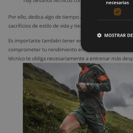
hay desafíos técnicos como un terreno muy ac
necesarias
Por ello, dedica algo de tiempo a pensar en lo que ten
sacrificios de estilo de vida y tiempo, mayor estado fí
MOSTRAR DE
Es importante también tener en cuenta que el entrena
comprometer tu rendimiento en carreras de carretera 
técnico te obliga necesariamente a entrenar más desp