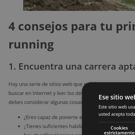
4 consejos para tu pri
running
1. Encuentra una carrera apt
Hay una serie de sitios web que puedes ver que tiene
buscar en Internet y leer los detalles de la carrera p
Ese sitio we
debes considerar
algunas cosas antes de elegir una car
Este sitio web usa
usted acepta toda
¿Eres capaz de ponerte en forma lo suficiente 
¿Tienes suficientes habilidades técnicas para c
Cookies
estrictamente