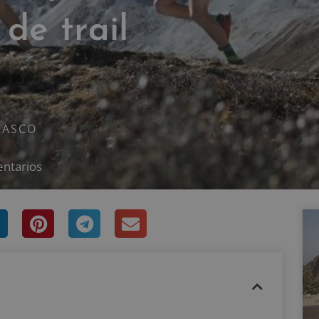
de trail
RASCO
entarios