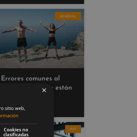
GENERAL
Errores comunes al
hacer cardio que están
×
saboteando tus
resultados
ro sitio web,
ormación
Cookies no
HIIT
clasificadas