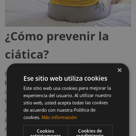
¿Cómo prevenir la
ciática?
×
En realidad
no hay una forma exacta de prevenir
Ese sitio web utiliza cookies
la ciática
, pues dado
Este sitio web usa cookies para mejorar la
que este fenómeno es bastante complicado, incluso
experiencia del usuario. Al utilizar nuestro
los mejores expertos no están de acuerdo en cuanto
sitio web, usted acepta todas las cookies
a cómo y por qué esto es un problema para algunas
de acuerdo con nuestra Política de
cookies.
Más información
personas y no para otras; es decir, no se sabe con
exactitud porqué ocurre y por ende, aún no se sabe
Cookies
Cookies de
estrictamente
rendimiento