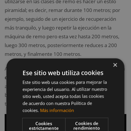
utilizarse en las clases de remo es hacer un estilo
piramidal; es decir, remar durante 100 metros; por
ejemplo, seguido de un ejercicio de recuperación
más tranquilo, y luego repetir la ejecución en la
máquina de remo pero esta vez hasta 200 metros,
luego 300 metros, posteriormente reduces a 200
metros, y finalmente 100 metros.
×
Algunos
ejercicios de recuperación
en la máquina
Ese sitio web utiliza cookies
de remo
pueden ser knee tucks, pikes con los pies
Este sitio web usa cookies para mejorar la
apoyados en la silla de la máquina de remo, curls de
experiencia del usuario. Al utilizar nuestro
bíceps con el mango de la máquina o abdominales y
sitio web, usted acepta todas las cookies
de acuerdo con nuestra Política de
también estocadas con un pie apoyado en el asiento.
cookies.
Más información
Cookies
Cookies de
estrictamente
rendimiento