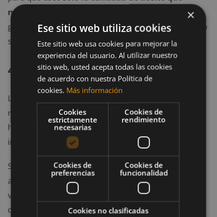
necesites
. De este modo todavía obtendrás algunas
×
grasas no saturadas saludables para el corazón, pero
Ese sitio web utiliza cookies
sin tantas calorías.
Este sitio web usa cookies para mejorar la
experiencia del usuario. Al utilizar nuestro
4. Cocedora de huevos
sitio web, usted acepta todas las cookies
de acuerdo con nuestra Política de
cookies.
Más información
Las personas que comienzan el día con un desayuno
Cookies
Cookies de
rico en proteínas como los huevos, tienen menos
estrictamente
rendimiento
hambre y pierden más peso que aquellos que
necesarias
ingieren carbohidratos en cereal, pan o pastelería.
Cookies de
Cookies de
Si eres de los que ingieren normalmente este
preferencias
funcionalidad
alimento tan saludable,
una cocedora de huevos
te
vendrá muy bien es perfecta para hacer huevos
duros con solo presionar un botón. También puedes
Cookies no clasificadas