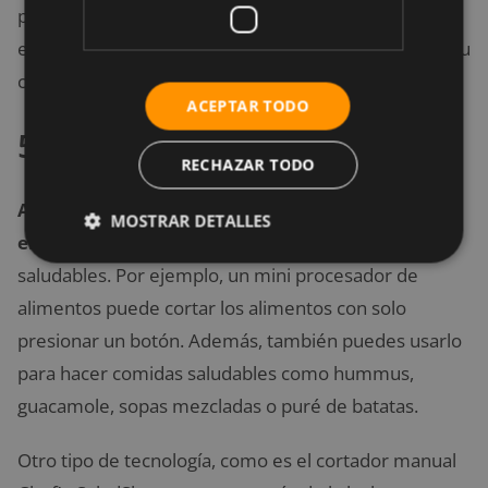
preparar tortillas, o huevos escalfados con menos
esfuerzo, olvidándote de la limpieza de la estufa de tu
cocina.
ACEPTAR TODO
5. Cortador de lechuga
RECHAZAR TODO
Algunos utensilios de cocina reducen el tiempo y
MOSTRAR DETALLES
el esfuerzo
necesarios para preparar comidas
saludables. Por ejemplo, un mini procesador de
alimentos puede cortar los alimentos con solo
presionar un botón. Además, también puedes usarlo
para hacer comidas saludables como hummus,
guacamole, sopas mezcladas o puré de batatas.
Otro tipo de tecnología, como es el cortador manual