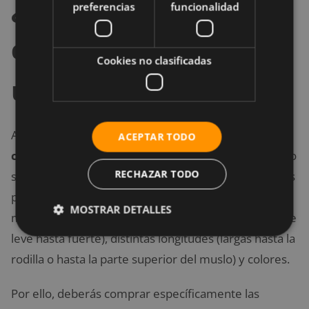
¿Qué medias de
preferencias
funcionalidad
compresión debo
Cookies no clasificadas
usar?
A pesar de que
el efecto de las medias de
ACEPTAR TODO
compresión pareciera ser el mismo
, ayudar al flujo
RECHAZAR TODO
sanguíneo de tu cuerpo desde la parte inferior de tus
piernas hasta el corazón, existen en el mercado
MOSTRAR DETALLES
medias con diferentes fuerzas de compresión (desde
leve hasta fuerte), distintas longitudes (largas hasta la
rodilla o hasta la parte superior del muslo) y colores.
Por ello, deberás comprar específicamente las