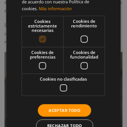
de acuerdo con nuestra Política de
cronómetro o temporizador, ya que gran parte de las
cookies.
Más información
rutinas se basan en el tiempo.
Cookies
Cookies de
Igualmente, si tu idea es invertir en equipamiento
estrictamente
rendimiento
necesarias
una cantidad de dinero mayor, aquí van nuestras
recomendaciones:
Cookies de
Cookies de
preferencias
funcionalidad
Cookies no clasificadas
ACEPTAR TODO
RECHAZAR TODO