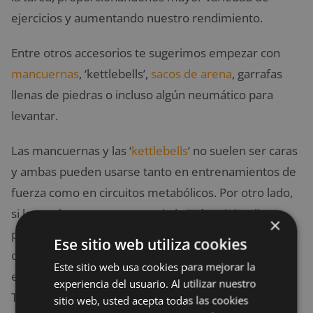
ejercicios y aumentando nuestro rendimiento.
Entre otros accesorios te sugerimos empezar con
mancuernas
, ‘kettlebells’,
sacos de arena
, garrafas
llenas de piedras o incluso algún neumático para
levantar.
Las mancuernas y las ‘
kettlebells
‘ no suelen ser caras
y ambas pueden usarse tanto en entrenamientos de
fuerza como en circuitos metabólicos. Por otro lado,
si lo que buscas es un espacio lo más minimalista
×
posible, las
bandas de resistencia
son tu opción,
Ese sitio web utiliza cookies
ofreciendo infinidad de posibilidades en cuanto
Este sitio web usa cookies para mejorar la
ejercicios, trabajo de movilidad o estiramientos.
experiencia del usuario. Al utilizar nuestro
Tampoco debes olvidarte de tener a mano un
sitio web, usted acepta todas las cookies