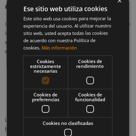
×
espesantes
Ese sitio web utiliza cookies
Este sitio web usa cookies para mejorar la
Como su nombre lo indica, los agentes espesantes se
experiencia del usuario. Al utilizar nuestro
incluyen para dar al polvo una consistencia más
sitio web, usted acepta todas las cookies
de acuerdo con nuestra Política de
espesa cuando se mezcla con agua o leche. Los
cookies.
Más información
espesantes comunes incluyen:
Cookies
Cookies de
Goma guar.
estrictamente
rendimiento
necesarias
Goma de algarrobo.
Goma xantana.
Carragenina.
Cookies de
Cookies de
preferencias
funcionalidad
Maltodextrina
.
La mayoría de estos espesantes son relativamente
Cookies no clasificadas
benignos. Sin embargo, el Centro para la Ciencia de