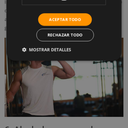
Interés Público (
CSPI
), califica que estas sustancias se
deben ingerir con “precaución”, especialmente para
aquellos con un historial de problemas
ACEPTAR TODO
gastrointestinales.
RECHAZAR TODO
MOSTRAR DETALLES