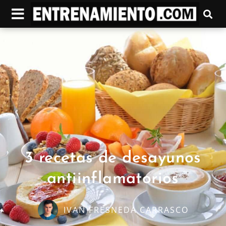
3 recetas de desayunos
antiinflamatorios
IVAN FRESNEDA CARRASCO