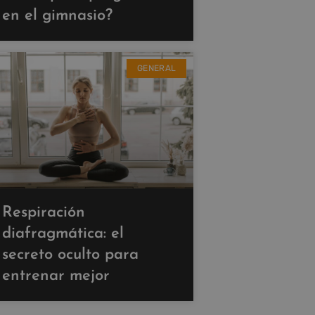
en el gimnasio?
GENERAL
Respiración
diafragmática: el
secreto oculto para
entrenar mejor