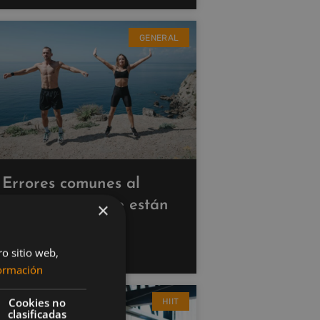
GENERAL
Errores comunes al
hacer cardio que están
×
saboteando tus
resultados
ro sitio web,
ormación
Cookies no
HIIT
clasificadas