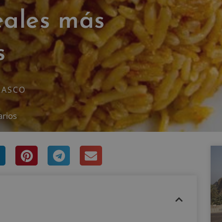
eales más
s
RASCO
arios