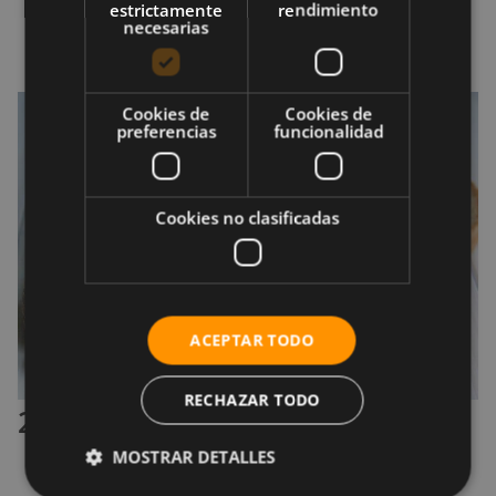
estrictamente
rendimiento
2 cucharaditas de tomillo fresco.
necesarias
1/4 cucharadita de sal marina.
Cookies de
Cookies de
preferencias
funcionalidad
Cookies no clasificadas
ACEPTAR TODO
RECHAZAR TODO
2.2 Preparación
MOSTRAR DETALLES
Precalienta el horno a 200 grados Celcius.