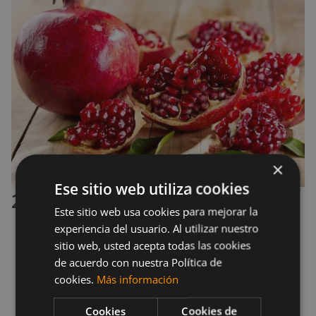
×
Ese sitio web utiliza cookies
2.1 Ingredientes (4 porciones)
Este sitio web usa cookies para mejorar la
experiencia del usuario. Al utilizar nuestro
6 rebanadas de pan integral de nuez.
sitio web, usted acepta todas las cookies
1 taza de queso ricotta, bajo en grasa.
de acuerdo con nuestra Política de
cookies.
Más información
1/2 cucharadita de ralladura de limón.
1/2 taza de arilos de granada.
Cookies
Cookies de