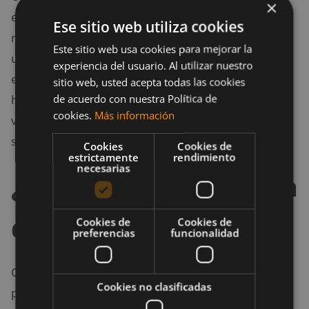
×
esos peces en piscifactoría es que contienen un alto
Ese sitio web utiliza cookies
nivel de
dioxina
, un compuesto químico letal que,
Este sitio web usa cookies para mejorar la
una vez en el cuerpo, puede tardar hasta una década
experiencia del usuario. Al utilizar nuestro
en desaparecer completamente. Los niveles que se
sitio web, usted acepta todas las cookies
de acuerdo con nuestra Política de
han encontrados de dioxina en la tilapia son hasta 11
cookies.
Más información
veces más altos en comparación con la variedad
silvestre.
Cookies
Cookies de
estrictamente
rendimiento
necesarias
¿Es nutritiva la tilapia
de piscifactoría?
Cookies de
Cookies de
preferencias
funcionalidad
Otro factor preocupante de la crianza de tilapia en
Cookies no clasificadas
piscifactoría es que puede hacer a ésta menos