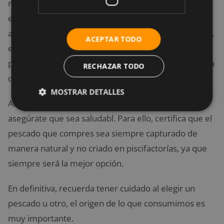
nutritiva, ya que
contiene menos proteínas
, y esto
es una contradicción ya que comer pescado debería
aportarnos una buena cantidad de proteína. Además,
ACEPTAR TODO
estos peces son alimentados con excrementos de
pollo, que es uno de los principales ingredientes en la
RECHAZAR TODO
dieta de estos pescados.
MOSTRAR DETALLES
Así que, antes de consumir cualquier pescado,
asegúrate que sea saludabl. Para ello, certifica que el
pescado que compres sea siempre capturado de
manera natural y no criado en piscifactorías, ya que
siempre será la mejor opción.
En definitiva, recuerda tener cuidado al elegir un
pescado u otro, el origen de lo que consumimos es
muy importante.