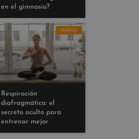
en el gimnasio?
GENERAL
Respiración
diafragmática: el
secreto oculto para
entrenar mejor