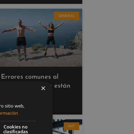
GENERAL
Errores comunes al
hacer cardio que están
×
saboteando tus
resultados
ro sitio web,
ormación
Cookies no
HIIT
clasificadas