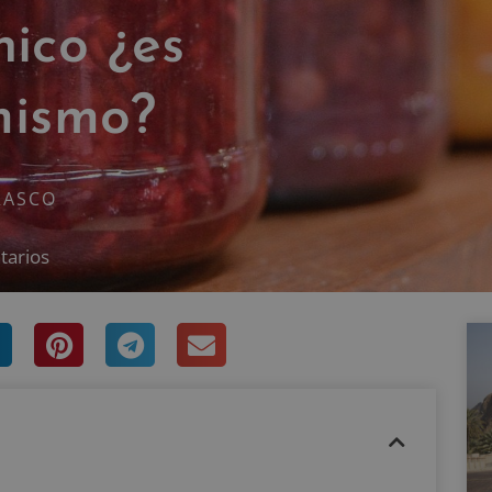
ico ¿es
mismo?
RASCO
tarios