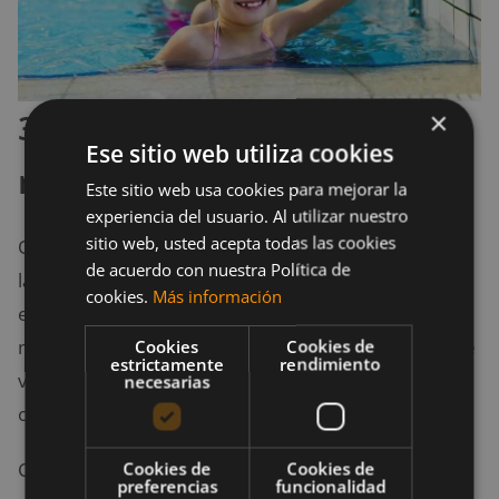
3. Promueve el desarrollo
×
Ese sitio web utiliza cookies
muscular
Este sitio web usa cookies para mejorar la
experiencia del usuario. Al utilizar nuestro
sitio web, usted acepta todas las cookies
Otro de los beneficios de la natación infantil es
de acuerdo con nuestra Política de
la tonificación muscular, ya que, como es conocido,
cookies.
Más información
en este deporte se trabajan todos los grupos
musculares de nuestro cuerpo, y en los niños esto se
Cookies
Cookies de
estrictamente
rendimiento
ve reflejado con gran rapidez, ya que están en pleno
necesarias
crecimiento.
Cada patada y cada brazada se convierten en un
Cookies de
Cookies de
preferencias
funcionalidad