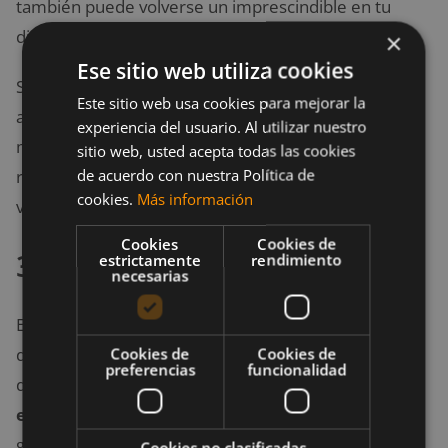
también puede volverse un imprescindible en tu
dieta.
×
Ese sitio web utiliza cookies
Se trata de un aminoácido que desempeña un papel
Este sitio web usa cookies para mejorar la
auxiliar en los procesos que llevan a ganar masa
experiencia del usuario. Al utilizar nuestro
muscular. Su efecto, sobre todo en cuanto al
sitio web, usted acepta todas las cookies
de acuerdo con nuestra Política de
rendimiento en el entrenamiento, supone un gran
cookies.
Más información
valor añadido.
Cookies
Cookies de
3. Ejercicios funcionales
estrictamente
rendimiento
necesarias
En un entrenamiento para ganar masa muscular, se
Cookies de
Cookies de
debería hacer hincapié en
ejercicios funcionales
. Es
preferencias
funcionalidad
decir,
es importante
realizar regularmente
ejercicios básicos
que trabajen grupos musculares
grandes en lugar de entrenar grupos musculares
Cookies no clasificadas