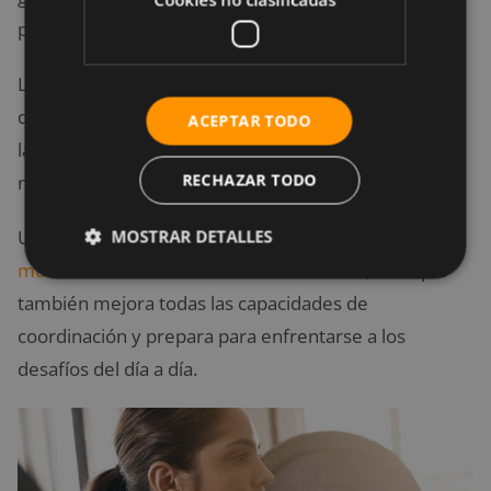
pequeños de forma aislada.
Los ejercicios básicos se caracterizan por el trabajo
de grupos musculares grandes y requieren siempre
ACEPTAR TODO
la ejecución de secuencias complejas de
RECHAZAR TODO
movimientos.
MOSTRAR DETALLES
Un
entrenamiento funcional para ganar masa
muscular
no solo desarrolla los músculos, sino que
también mejora todas las capacidades de
coordinación y prepara para enfrentarse a los
desafíos del día a día.