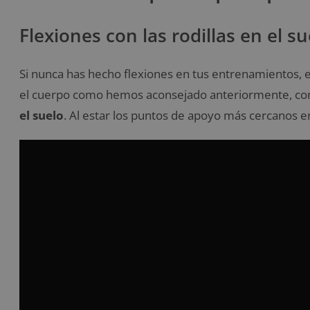
Flexiones con las rodillas en el su
Si nunca has hecho flexiones en tus entrenamientos,
el cuerpo como hemos aconsejado anteriormente, con
el suelo
. Al estar los puntos de apoyo más cercanos en