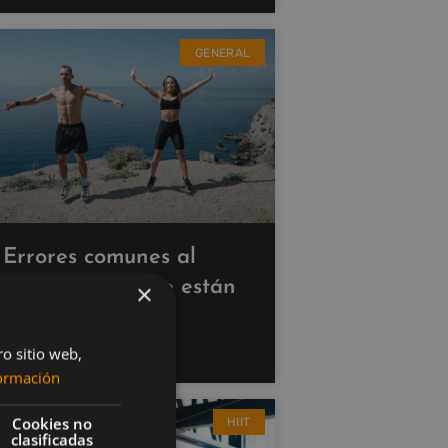
GENERAL
Errores comunes al
hacer cardio que están
×
saboteando tus
resultados
ro sitio web,
ormación
Cookies no
HIIT
clasificadas