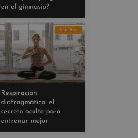
en el gimnasio?
GENERAL
Respiración
diafragmática: el
secreto oculto para
entrenar mejor