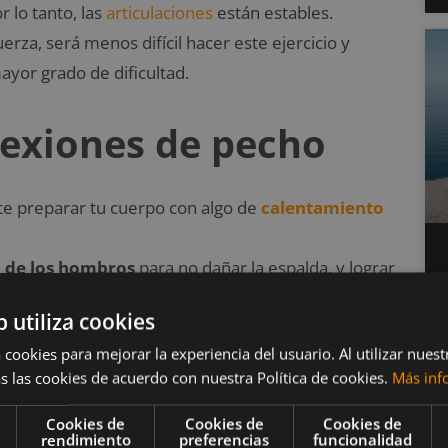
r lo tanto, las
articulaciones
están estables.
fuerza, será menos difícil hacer este ejercicio y
yor grado de dificultad.
lexiones de pecho
te preparar tu cuerpo con algo de
calentamiento
l de los hombros
para no dañar la espalda, y lograr
s.
b utiliza cookies
a
desde la cabeza, para no forzar tus cervicales y
 cookies para mejorar la experiencia del usuario. Al utilizar nuest
a que los músculos trabajen al máximo.
s las cookies de acuerdo con nuestra Política de cookies.
Más inf
 más fuerza y lograr definición.
sí, los músculos estarán trabajando de manera
Cookies de
Cookies de
Cookies de
rendimiento
preferencias
funcionalidad