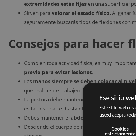
extremidades están fijas
en una superficie; po
Sirven para
valorar el estado físico
. Al ganar 
seguramente buscarás tipos de flexiones con ma
Consejos para hacer f
Como en toda actividad física, es muy importan
previo para evitar lesiones
.
Las
manos siempre se deben colocar al nive
que realmente trabajen los músculos pectorale
Ese sitio we
La postura debe mantenerse en una
línea rect
Este sitio web usa
evitar lesionarte, hasta el resto del cuerpo par
usted acepta toda
Debes mantener el
abdomen firme
para ganar
Desciende el cuerpo de manera
controlada
; a
Cookies
estrictamente
efectiva.