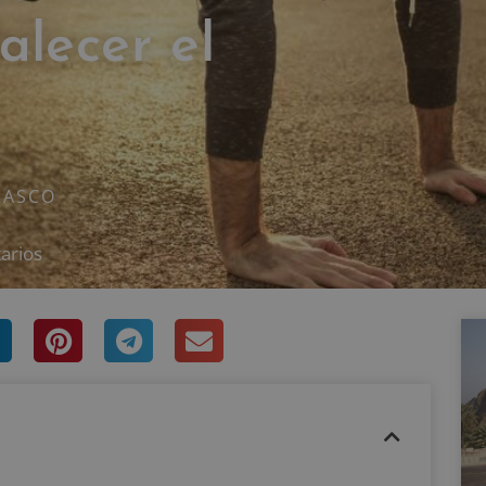
alecer el
RASCO
arios