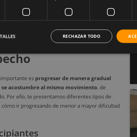
con tus codos: procura mantenerlos siempre cerca
completo
para trabajar los músculos de manera
el pecho
.
TALLES
RECHAZAR TODO
ACE
 pecho
o importante es
progresar de manera gradual
rpo se acostumbre al mismo movimiento
, de
o. Por ello, te presentamos diferentes tipos de
 y cómo ir progresando de menor a mayor dificultad
cipiantes