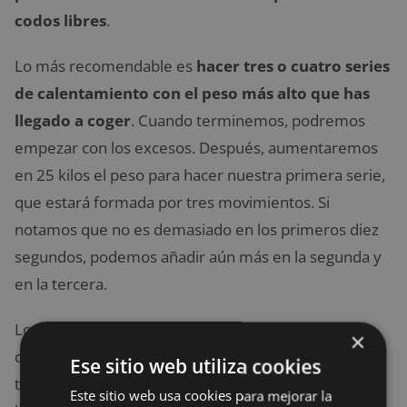
codos libres
.
Lo más recomendable es
hacer tres o cuatro series
de calentamiento con el peso más alto que has
llegado a coger
. Cuando terminemos, podremos
empezar con los excesos. Después, aumentaremos
en 25 kilos el peso para hacer nuestra primera serie,
que estará formada por tres movimientos. Si
notamos que no es demasiado en los primeros diez
segundos, podemos añadir aún más en la segunda y
en la tercera.
Los movimientos es posible que solo lleguen a
×
completarse
en un 33%
, eso sí, manteniendo en
Ese sitio web utiliza cookies
todo momento el control de la barra. Si ejecutamos
Este sitio web usa cookies para mejorar la