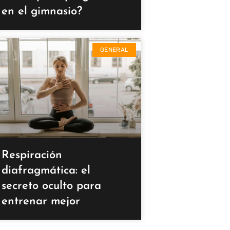
en el gimnasio?
GENERAL
Respiración
diafragmática: el
secreto oculto para
entrenar mejor