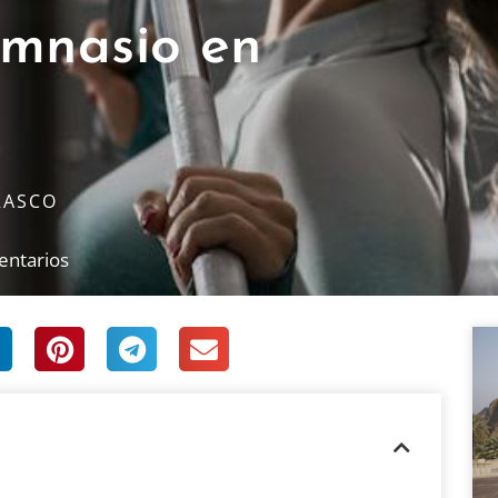
imnasio en
RASCO
entarios