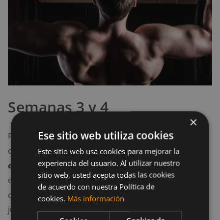
Semanas 3 y 4
×
Ese sitio web utiliza cookies
Para la siguiente semana, vas a incrementar la
cantidad de repeticiones y la
frecuencia del
Este sitio web usa cookies para mejorar la
experiencia del usuario. Al utilizar nuestro
ejercicio de dominadas
, todo a fin de aumentar la
sitio web, usted acepta todas las cookies
exigencia física e ir tonificando cada vez más el
de acuerdo con nuestra Política de
cuerpo. Claro está que el aumento se encuentra
cookies.
Más información
justificado, ya que en este punto deberías notar un