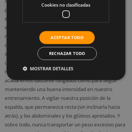
Aunque se puede transportar con agarre Zercher,
Cookies no clasificadas
prefiero emplear el agarre «abrazo del oso», porque
estimula más los antebrazos, además de que los
erectores espinales se incendian. Nos debemos
marcar un objetivo por tiempo, es decir, caminar
ACEPTAR TODO
durante X minutos. El primer día 1-2 minutos, al
RECHAZAR TODO
siguiente intentar aguantar 15 segundos más, etc. Es
un ejercicio a realizar como finisher (al final de
MOSTRAR DETALLES
nuestra sesión de entrenamiento), ya que
acabaremos bastante fatigados como para seguir
manteniendo una buena intensidad en nuestro
entrenamiento. A vigilar nuestra posición de la
espalda, que permanezca recta (sin inclinarla hacia
atrás), y los abdominales y los glúteos apretados. Y
sobre todo, nunca transportar un peso excesivo para