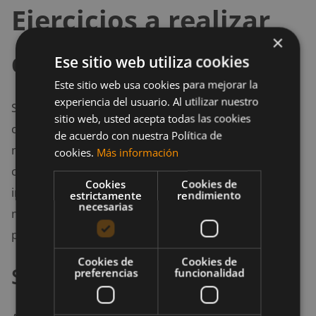
Ejercicios a realizar
×
con una sandbag
Ese sitio web utiliza cookies
Este sitio web usa cookies para mejorar la
experiencia del usuario. Al utilizar nuestro
Se puede realizar practicamente cualquier ejercicio
sitio web, usted acepta todas las cookies
convencional de los que se ejercitan con barra o
de acuerdo con nuestra Política de
mancuernas, aunque en el presente artículo nos
cookies.
Más información
centraremos en los que a mi juicio son más
Cookies
Cookies de
importantes, y se pueden realizar sin tener que
estrictamente
rendimiento
necesarias
modificar en la misma sesión de entrenamiento el
peso de la sandbag.
Cookies de
Cookies de
Sandbag bear hug carry
preferencias
funcionalidad