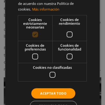
mientras realiza sentadillas
, porque las manos
de acuerdo con nuestra Política de
están muy por arriba al nivel de los hombros y la
cookies.
Más información
barra se dirige hacia ellos a nivel del cuello. A
Cookies
Cookies de
menudo, esto causa que, a la larga, el deportista evite
estrictamente
rendimiento
necesarias
descender por miedo a lo que está por venir cuando
llegan allí abajo.
Cookies de
Cookies de
Para resolverlo, deberás hacer más énfasis en el
preferencias
funcionalidad
trabajo con la
barra trapezoidal
, que con grandes
cargas te ayudará a mantener el equilibrio cuando
Cookies no clasificadas
realices sentadillas a un porcentaje cercano a tu 1RM.
ACEPTAR TODO