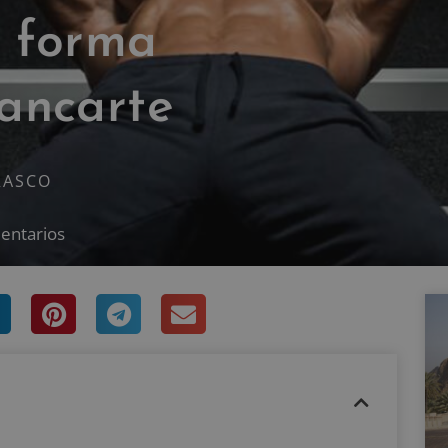
e forma
tancarte
RASCO
entarios