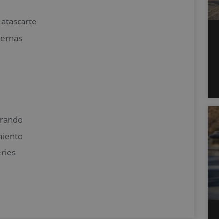
 atascarte
piernas
orando
miento
ries