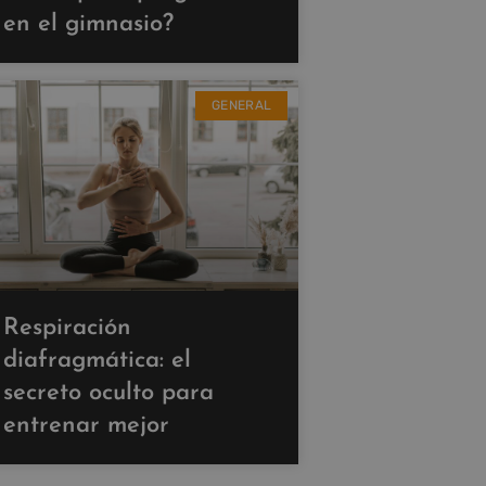
en el gimnasio?
GENERAL
Respiración
diafragmática: el
secreto oculto para
entrenar mejor