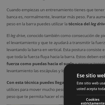
Cuando empiezas un entrenamiento tienes que tener mu
banca es, normalmente, levantar más peso. Para aumen
peso en la barra puedes utilizar la
técnica del
leg driv
El
leg drive
, conocido también como consecución de pi
el levantamiento y que te ayudará a transmitir la fue
levantando la barra en vertical. Esta postura consiste 
que toda la fuerza fluya hacia la barra. Estos deben est
fuerza como puedas hacia el suelo
y generar tensión
levantamiento las escápulas y los glúteos deben estar
Ese sitio we
Con esta técnica puedes llegar a levantar hasta 
Este sitio web usa
usted acepta toda
utilices para mover mucho peso, pero no te servirá p
peso que te permita hacer el máximo de repeticiones
Cookies
estrictamente