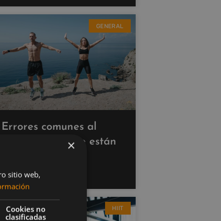
GENERAL
Errores comunes al
hacer cardio que están
×
saboteando tus
resultados
ro sitio web,
ormación
Cookies no
HIIT
clasificadas