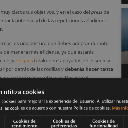
y claros tus objetivos, y en el caso del
press
de
tar la intensidad de las repeticiones añadiendo
e
.
ernas, es una postura que debes adoptar durante
rza de manera más eficiente, ya que estarás
en dejar
los pies
totalmente apoyados en el suelo y
ar por detrás de las rodillas y
deberás hacer tanta
 entre la espalda y el banco. Durante el
 en contacto con el banco.
b utiliza cookies
un 15% más de peso
. Eso sí, te aconsejamos que lo
 cookies para mejorar la experiencia del usuario. Al utilizar nuest
s las cookies de acuerdo con nuestra Política de cookies.
Más inf
ara ganar masa muscular a menos que utilices un
.
Cookies de
Cookies de
Cookies de
rendimiento
preferencias
funcionalidad