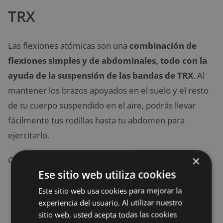
TRX
Las flexiones atómicas son una
combinación de
flexiones simples y de abdominales, todo con la
ayuda de la suspensión de las bandas de TRX
. Al
mantener los brazos apoyados en el suelo y el resto
de tu cuerpo suspendido en el aire, podrás llevar
fácilmente tus rodillas hasta tu abdomen para
ejercitarlo.
×
Cómo hacerlo:
Ese sitio web utiliza cookies
Comienza en la posición alta de las flexiones,
Este sitio web usa cookies para mejorar la
con
los pies dentro de las asas
de TRX.
experiencia del usuario. Al utilizar nuestro
Mientras aprietas
el core
,
baja lentamente
sitio web, usted acepta todas las cookies