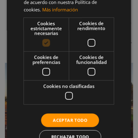
de acuerdo con nuestra Política de
hasta completar una flexión de pecho
cookies.
Más información
tradicional
.
Cuando vuelvas a la posición inicial después de
Cookies
Cookies de
estrictamente
rendimiento
haber realizado la flexión, lleva tus rodillas a la
necesarias
altura del abdomen. Vuelve a la posición inicial.
Realiza tres series de 10 repeticiones.
Cookies de
Cookies de
preferencias
funcionalidad
Cookies no clasificadas
ACEPTAR TODO
RECHAZAR TODO