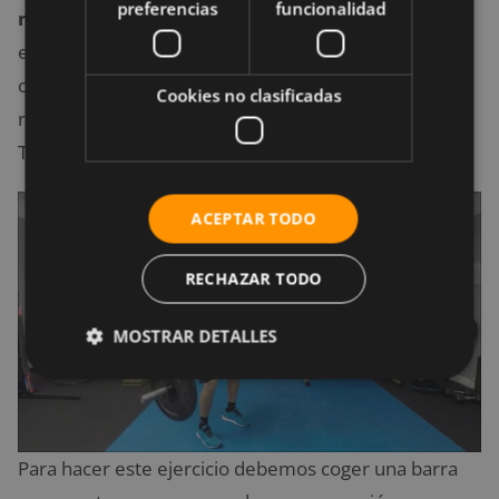
preferencias
funcionalidad
nuestra espalda al completo
. Mediante su
ejecución, también implicamos el core y las piernas
como método estabilizador. Existen otros tipos de
Cookies no clasificadas
remo que también pueden ser grandes opciones.
Todo depende de nuestras preferencias.
ACEPTAR TODO
RECHAZAR TODO
MOSTRAR DETALLES
Para hacer este ejercicio debemos coger una barra