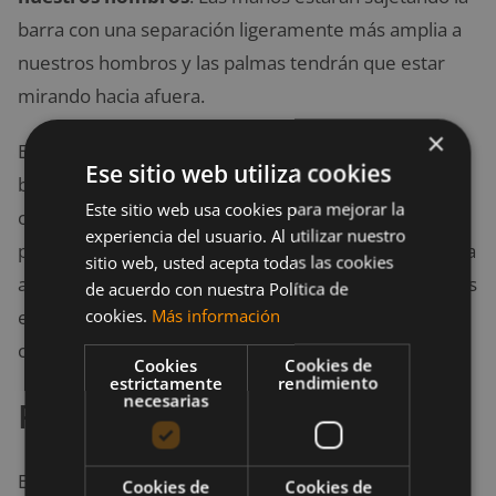
barra con una separación ligeramente más amplia a
nuestros hombros y las palmas tendrán que estar
mirando hacia afuera.
×
En esta posición y
apretando el core
empujamos la
Ese sitio web utiliza cookies
barra por encima de nuestra cabeza. No podemos
Este sitio web usa cookies para mejorar la
olvidarnos de que cuando la barra supere esta
experiencia del usuario. Al utilizar nuestro
posición, debemos echar el cuerpo ligeramente hacia
sitio web, usted acepta todas las cookies
adelante. El objetivo es que al terminar con los brazos
de acuerdo con nuestra Política de
cookies.
Más información
estirados, nuestro cuerpo forme un línea recta
completa.
Cookies
Cookies de
estrictamente
rendimiento
necesarias
Remo Pendlay
El
remo pendlay
es un ejercicio ideal para
trabajar
Cookies de
Cookies de