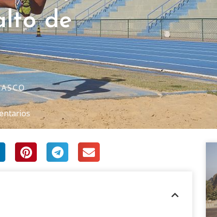
alto de
RASCO
entarios