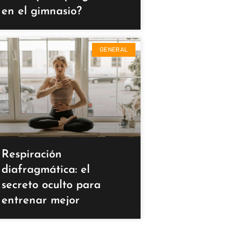
en el gimnasio?
GENERAL
Respiración
diafragmática: el
secreto oculto para
entrenar mejor