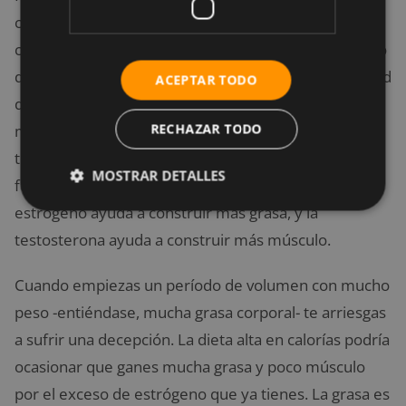
cuerpo funciona como una máquina que se adapta a
casi cualquier circunstancia. Cuando tenemos exceso
de peso y grasa corporal, producimos mayor cantidad
ACEPTAR TODO
de estrógeno; mientras que cuando acumulamos
RECHAZAR TODO
menos grasa, producimos más
testosterona
. En
términos de entrenamiento, ambas hormonas
MOSTRAR DETALLES
funcionan de forma antagonista. Básicamente, el
estrógeno ayuda a construir más grasa, y la
testosterona ayuda a construir más músculo.
Cuando empiezas un período de volumen con mucho
peso -entiéndase, mucha grasa corporal- te arriesgas
a sufrir una decepción. La dieta alta en calorías podría
ocasionar que ganes mucha grasa y poco músculo
por el exceso de estrógeno que ya tienes. La grasa es