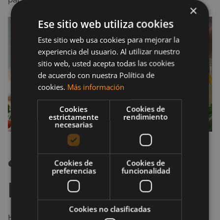
×
Ese sitio web utiliza cookies
Este sitio web usa cookies para mejorar la
experiencia del usuario. Al utilizar nuestro
sitio web, usted acepta todas las cookies
de acuerdo con nuestra Política de
cookies.
Más información
Cookies
Cookies de
estrictamente
rendimiento
necesarias
¿Cuándo empezar un
Cookies de
Cookies de
preferencias
funcionalidad
período de volumen?
Cookies no clasificadas
Hablemos un poco sobre la grasa corporal. Nuestro