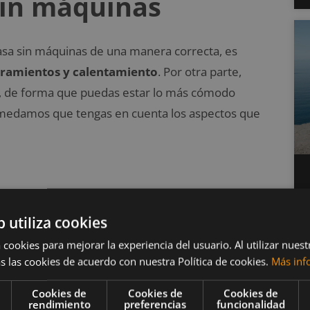
sin máquinas
casa sin máquinas de una manera correcta, es
iramientos y calentamiento
. Por otra parte,
ón, de forma que puedas estar lo más cómodo
comedamos que tengas en cuenta los aspectos que
os variará de acuerdo a la intensidad con que los
b utiliza cookies
n física. Sin embargo, lo recomendable es que
 cookies para mejorar la experiencia del usuario. Al utilizar nuest
tre treinta y cuarenta y cinco minutos
de
s las cookies de acuerdo con nuestra Política de cookies.
Más inf
Cookies de
Cookies de
Cookies de
rendimiento
preferencias
funcionalidad