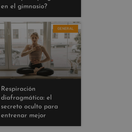
en el gimnasio?
GENERAL
Respiración
diafragmática: el
secreto oculto para
entrenar mejor