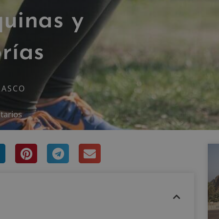
quinas y
rías
RASCO
tarios