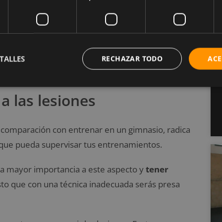
 adaptación del cuerpo,
deberás aumentar la
mente
. Si ignoras este principio, la eficacia que
 hacerlos con la frecuencia suficiente.
TALLES
RECHAZAR TODO
ACE
ebería bastar.
a las lesiones
n comparación con entrenar en un gimnasio, radica
que pueda supervisar tus entrenamientos.
una mayor importancia a este aspecto y
tener
sto que con una técnica inadecuada serás presa