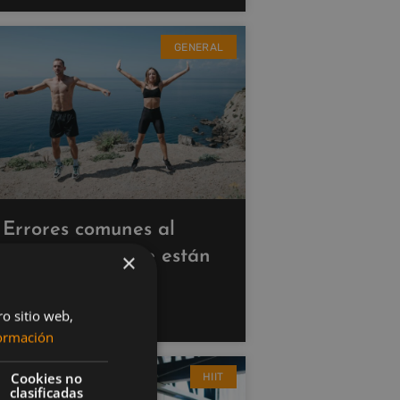
GENERAL
Errores comunes al
hacer cardio que están
×
saboteando tus
resultados
ro sitio web,
ormación
Cookies no
HIIT
clasificadas