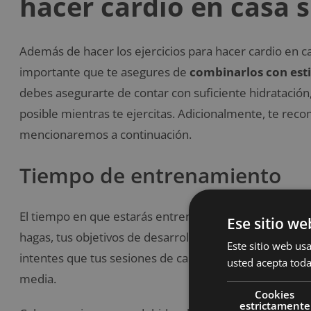
hacer cardio en casa 
Además de hacer los ejercicios para hacer cardio en 
importante que te asegures de
combinarlos con est
debes asegurarte de contar con suficiente hidrataci
posible mientras te ejercitas. Adicionalmente, te re
mencionaremos a continuación.
Tiempo de entrenamiento
El tiempo en que estarás entrenando con estos ejercici
Ese sitio we
hagas, tus objetivos de desarrollo físico y tu condició
Este sitio web usa
intentes que tus sesiones de cardio en casa oscilen
en
usted acepta toda
media.
Cookies
estrictamente