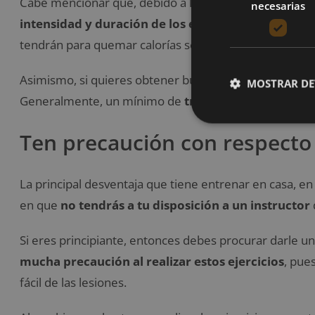
Cabe mencionar que, debido a la capacidad natural de
necesarias
intensidad y duración de los ejercicios paulatina
tendrán para quemar calorías se verá mermada.
Asimismo, si quieres obtener buenos resultados, debes
MOSTRAR DE
Generalmente, un mínimo de
tres días a la semana
d
Ten precaución con respecto 
La principal desventaja que tiene entrenar en casa, e
en que
no tendrás a tu disposición a un instructor
Si eres principiante, entonces debes procurar darle 
mucha precaución al realizar estos ejercicios
, pue
fácil de las lesiones.