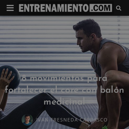
8 movimientos para
fortalecer el core con balón
medicinal
IVAN FRESNEDA CARRASCO