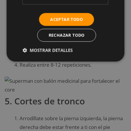
Sostén una pelota medicinal con ambas
manos, con los brazos extendidos sobre la
ACEPTAR TODO
cabeza. Simultáneamente, contrae los glúteos
y los músculos de la parte superior de la
RECHAZAR TODO
espalda para levantar los brazos y las piernas
del piso.
MOSTRAR DETALLES
Regresa a la posición de inicio.
Realiza entre 8-12 repeticiones.
5. Cortes de tronco
Arrodíllate sobre la pierna izquierda, la pierna
derecha debe estar frente a ti con el pie