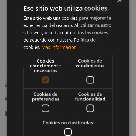
y los abdominales y glúteos apretados,
Ese sitio web utiliza cookies
haciendo que tu cuerpo forme una línea recta
Este sitio web usa cookies para mejorar la
desde los hombros hasta los talones.
experiencia del usuario. Al utilizar nuestro
sitio web, usted acepta todas las cookies
Dobla los codos y, mantén los brazos pegados
de acuerdo con nuestra Política de
a los costados, baja el cuerpo hasta que el
cookies.
Más información
pecho toque la pelota.
Empuja hacia arriba a la posición inicial. Realiza
Cookies
Cookies de
estrictamente
rendimiento
de 8 a 12 repeticiones.
necesarias
Cookies de
Cookies de
4. Superman con balón
preferencias
funcionalidad
medicinal
Cookies no clasificadas
Acuéstate boca abajo con las piernas estiradas.