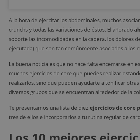
A la hora de ejercitar los abdominales, muchos asocian
crunchs y todas las variaciones de éstos. El añorado
a
soporte las incomodidades en la cadera, los dolores d
ejecutada) que son tan comúnmente asociados a los m
La buena noticia es que no hace falta encerrarse en es
muchos ejercicios de core que puedes realizar estando 
realizarlos, sino que pueden ayudarte a tonificar otr
diversos grupos que se encuentran alrededor de la co
Te presentamos una lista de diez
ejercicios de core 
tres de ellos e incorporarlos a tu rutina regular de car
Los 10 mejores ejercic