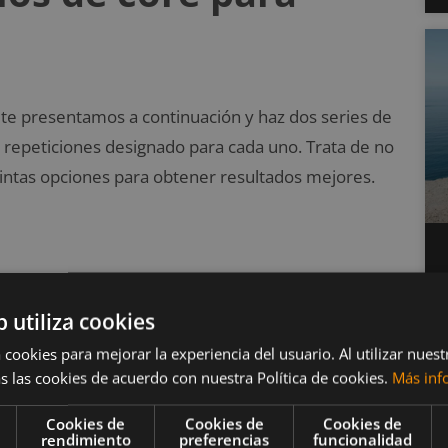
e te presentamos a continuación y haz dos series de
 repeticiones designado para cada uno. Trata de no
stintas opciones para obtener resultados mejores.
na marcha militar, en la que debes llevar tus
b utiliza cookies
 cada uno de los lados.
 cookies para mejorar la experiencia del usuario. Al utilizar nuest
, los hombros hacia abajo y los brazos en alto.
s las cookies de acuerdo con nuestra Política de cookies.
Más inf
 mientras giras, realizando todo el movimiento a
Cookies de
Cookies de
Cookies de
nicial.
rendimiento
preferencias
funcionalidad