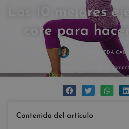
Los 10 mejores eje
core para hacer
IVAN FRESNEDA CAR
junio 13, 2016
Sin coment
Contenido del artículo