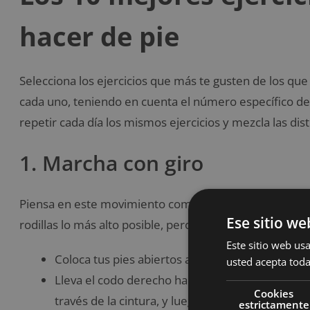
hacer de pie
Selecciona los ejercicios que más te gusten de los qu
cada uno, teniendo en cuenta el número específico de
repetir cada día los mismos ejercicios y mezcla las di
1. Marcha con giro
Piensa en este movimiento como una versión lenta de u
Ese sitio we
rodillas lo más alto posible, pero con giros de tronco a
Este sitio web usa
Coloca tus pies abiertos al ancho de las caderas
usted acepta toda
Lleva el codo derecho hacia la rodilla izquierda
Cookies
través de la cintura, y luego vuelve a la posición i
estrictamente