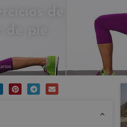
rcicios de
 de pie
RASCO
arios