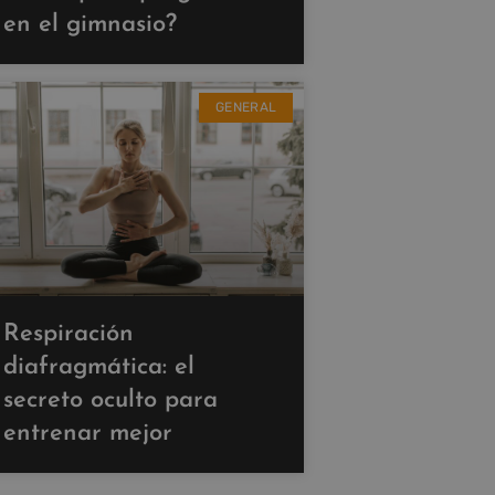
en el gimnasio?
GENERAL
Respiración
diafragmática: el
secreto oculto para
entrenar mejor