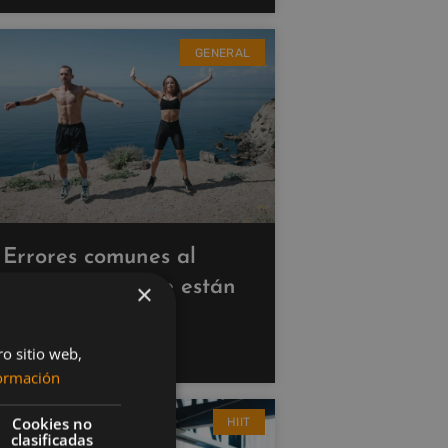
GENERAL
Errores comunes al
hacer cardio que están
×
saboteando tus
resultados
ro sitio web,
ormación
Cookies no
HIIT
clasificadas