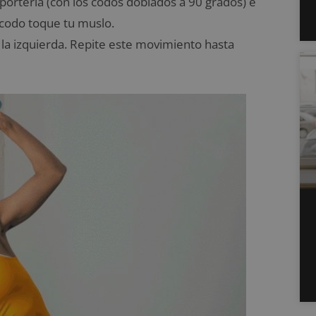
portería (con los codos doblados a 90 grados) e
l codo toque tu muslo.
ia la izquierda. Repite este movimiento hasta