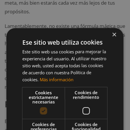
meta, más bien estarás cada vez más lejos de tus
propósitos.
Lamentablemente, no existe una fórmula mágica que
×
te mantenga alejado de las lesiones. Lo que si puedes
Ese sitio web utiliza cookies
hacer es prevenir éstas: comer sano, entrenar
Este sitio web usa cookies para mejorar la
adecuadamente, descansar y sobre todo, escuchar a
experiencia del usuario. Al utilizar nuestro
tu cuerpo. Si comienzas a sentir desgaste, calambres
sitio web, usted acepta todas las cookies
o cansancio, retírate para recuperarte. Descansar
de acuerdo con nuestra Política de
cuando se necesita es una forma de estar cerca de la
cookies.
Más información
meta.
Cookies
Cookies de
estrictamente
rendimiento
Paso 5: Refuerza tu mente
necesarias
Busca la gran cantidad de recursos que te puedan
Cookies de
Cookies de
preferencias
funcionalidad
ayudar para este cometido. Algunos recursos