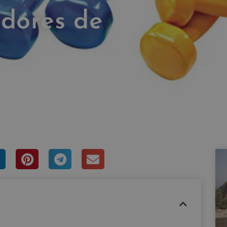
adores de
RASCO
ntario