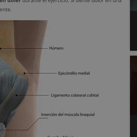
ben doler
durante el ejercicio. Si siente dolor en una
ente.