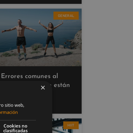
GENERAL
Errores comunes al
hacer cardio que están
×
saboteando tus
resultados
ro sitio web,
ormación
Cookies no
HIIT
clasificadas