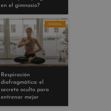
en el gimnasio?
GENERAL
Respiración
diafragmática: el
secreto oculto para
entrenar mejor