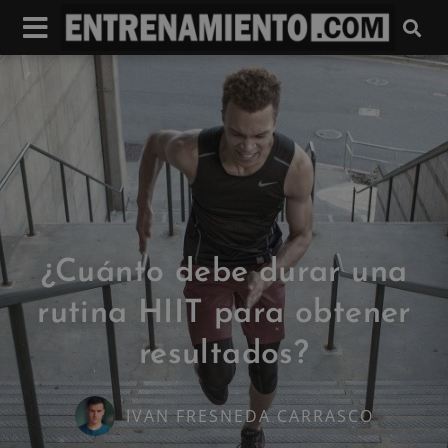
¿Cuánto debe durar una
rutina HIIT para obtener
resultados?
IVAN FRESNEDA CARRASCO