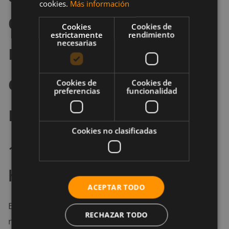
cookies.
Más información
desventajas de
Cookies
Cookies de
estrictamente
rendimiento
necesarias
realizar
entrenamientos HIIT
Cookies de
Cookies de
preferencias
funcionalidad
muy largos?
Cookies no clasificadas
1. Problemas en la
hipertrofia muscular
ACEPTAR TODO
El HIIT, como todo el entrenamiento cardiovascular
RECHAZAR TODO
no te ayuda crecer los músculos y ser más fuerte.