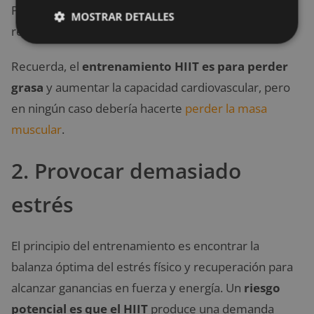
Para esto, tienes que levantar pesas pesadas y
MOSTRAR DETALLES
reducir el ejercicio aérobico.
Recuerda, el
entrenamiento HIIT es para perder
grasa
y aumentar la capacidad cardiovascular, pero
en ningún caso debería hacerte
perder la masa
muscular
.
2. Provocar demasiado
estrés
El principio del entrenamiento es encontrar la
balanza óptima del estrés físico y recuperación para
alcanzar ganancias en fuerza y energía. Un
riesgo
potencial es que el HIIT
produce una demanda