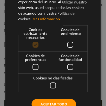
experiencia del usuario. Al utilizar nuestro
instrumental, ambiental o de ritmo suave. Esto facilita
sitio web, usted acepta todas las cookies
la respiración y la conexión mente-cuerpo.
de acuerdo con nuestra Política de
cookies.
Más información
Usa música por debajo de los 100 BPM para
Cookies
Cookies de
fomentar la calma.
estrictamente
rendimiento
necesarias
Recuperación o movilidad
Cookies de
Cookies de
Al finalizar el entrenamiento, elige sonidos relajantes.
preferencias
funcionalidad
Esto ayuda a disminuir el ritmo cardíaco y volver al
estado de reposo.
Cookies no clasificadas
Una playlist con piano, cuerdas o sonidos de la
naturaleza puede ser útil.
ACEPTAR TODO