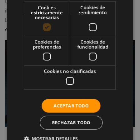
En esta fase, el objetivo es mantener una alta
Cookies
Cookies de
intensidad para maximizar el rendimiento. El 90% de
estrictamente
rendimiento
necesarias
la sesión debe estar compuesto por ejercicios que
eleven tu ritmo cardíaco y te desafíen físicamente.
Cookies de
Cookies de
preferencias
funcionalidad
Cookies no clasificadas
ACEPTAR TODO
RECHAZAR TODO
MOSTRAR DETALLES