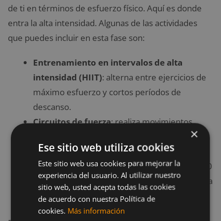
de ti en términos de esfuerzo físico. Aquí es donde
entra la alta intensidad. Algunas de las actividades
que puedes incluir en esta fase son:
Entrenamiento en intervalos de alta
intensidad (HIIT)
: alterna entre ejercicios de
máximo esfuerzo y cortos períodos de
descanso.
Circuitos de fuerza
: realiza movimientos
×
como sentadillas, flexiones, y levantamiento
Ese sitio web utiliza cookies
de pesas con poco descanso entre ellos.
Este sitio web usa cookies para mejorar la
Sprints
: correr a máxima velocidad durante 30
experiencia del usuario. Al utilizar nuestro
segundos, seguidos de una recuperación activa
sitio web, usted acepta todas las cookies
o descanso breve.
de acuerdo con nuestra Política de
cookies.
Más información