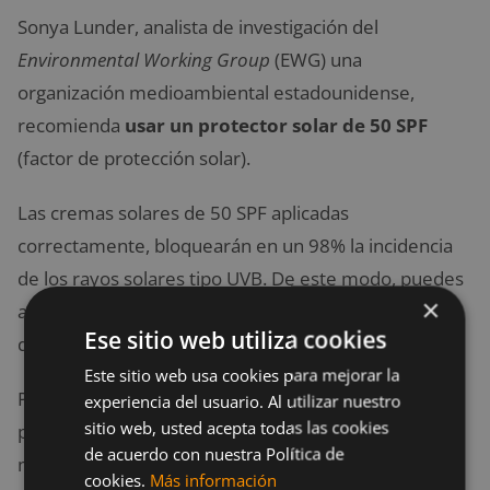
Sonya Lunder, analista de investigación del
Environmental Working Group
(EWG) una
organización medioambiental estadounidense,
recomienda
usar un protector solar de 50 SPF
(factor de protección solar).
Las cremas solares de 50 SPF aplicadas
correctamente, bloquearán en un 98% la incidencia
de los rayos solares tipo UVB. De este modo, puedes
×
aplicarte crema solar de 30 a 50 SPF cada dos horas
Ese sitio web utiliza cookies
durante tu recorrido.
Este sitio web usa cookies para mejorar la
Por su parte, el Dr. Goldman sugiere al ciclista aplicar
experiencia del usuario. Al utilizar nuestro
sitio web, usted acepta todas las cookies
protector solar a toda la piel expuesta unos 15
de acuerdo con nuestra Política de
minutos antes de cada viaje, especialmente en las
cookies.
Más información