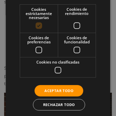
siguientes partes del cuerpo:
Cookies
Cookies de
estrictamente
rendimiento
La espalda.
necesarias
Los hombros.
Rostro, incluyendo tus orejas.
Los muslos y otras áreas que vayan a estar
Cookies de
Cookies de
preferencias
funcionalidad
expuestas a la luz solar durante un tiempo
prolongado.
Cookies no clasificadas
Si sudas demasiado, es importante que apliques tu
protector solar una a dos veces, incluso antes del
tiempo de resistencia del producto en tu piel.
ACEPTAR TODO
RECHAZAR TODO