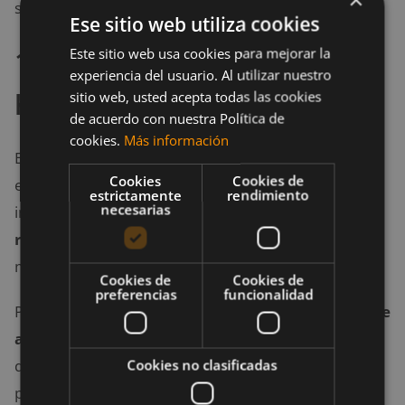
sesiones de spinning:
Ese sitio web utiliza cookies
1. Inicia la sesión bien
Este sitio web usa cookies para mejorar la
experiencia del usuario. Al utilizar nuestro
hidratado
sitio web, usted acepta todas las cookies
de acuerdo con nuestra Política de
cookies.
Más información
En primer lugar como muchas sesiones de
Cookies
Cookies de
entrenamiento indoor son cortas e intensas, es
estrictamente
rendimiento
necesarias
importante iniciar
bien hidratado
. Tu capacidad para
regular la temperatura mediante el sudor
se
maximizará si inicias de forma correcta.
Cookies de
Cookies de
preferencias
funcionalidad
Para ello es recomendable tomar de
500 a 750 ml de
agua
o una bebida con electrolitos unas horas antes
Cookies no clasificadas
de la sesión, para que tu cuerpo tenga tiempo de
procesar y absorber lo que necesita y eliminar