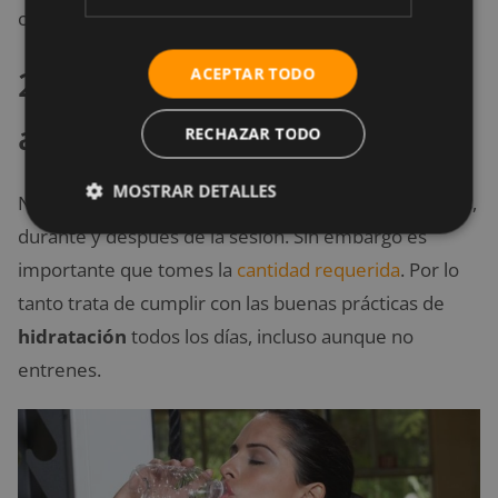
cualquier exceso.
2. No te excedas en beber
ACEPTAR TODO
agua
RECHAZAR TODO
MOSTRAR DETALLES
No hay necesidad de tomar un exceso de agua antes,
durante y después de la sesión. Sin embargo es
importante que tomes la
cantidad requerida
. Por lo
tanto trata de cumplir con las buenas prácticas de
hidratación
todos los días, incluso aunque no
entrenes.