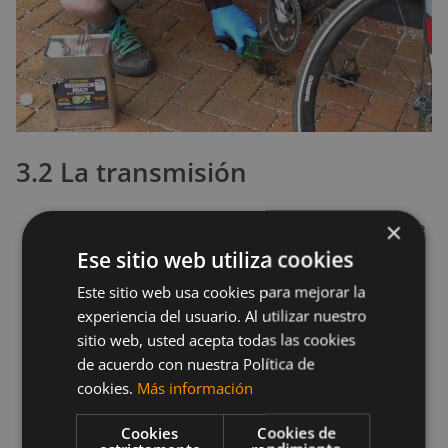
3.2 La transmisión
Sumerge un cepillo de cerdas duras en uno de
×
Ese sitio web utiliza cookies
los cubos precargados y frota los platos.
Recomendamos
usar un cepillo de botella
Este sitio web usa cookies para mejorar la
experiencia del usuario. Al utilizar nuestro
para entrar en las grietas
alrededor de los
sitio web, usted acepta todas las cookies
dientes, poleas y anillos.
de acuerdo con nuestra Política de
Enjuaga con un chorro suave de agua y repite
cookies.
Más información
si todavía ves que sigue sucia.
Cookies
Cookies de
Agarra la rueda trasera y gotea un poco de