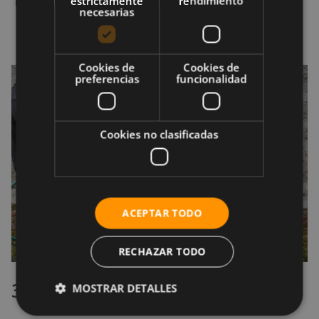
estrictamente
rendimiento
necesarias
jabón en el cassette, frota y, por último
enjuaga.
Cookies de
Cookies de
preferencias
funcionalidad
Cookies no clasificadas
ACEPTAR TODO
RECHAZAR TODO
3.3 El marco de la bicicleta
MOSTRAR DETALLES