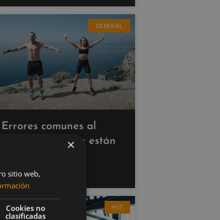
GENERAL
Errores comunes al
hacer cardio que están
×
saboteando tus
resultados
ro sitio web,
ormación
Cookies no
HIIT
clasificadas