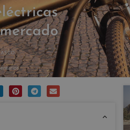
eléctricas
 mercado
RASCO
entarios