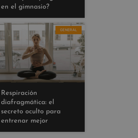
en el gimnasio?
GENERAL
Respiración
diafragmática: el
secreto oculto para
entrenar mejor