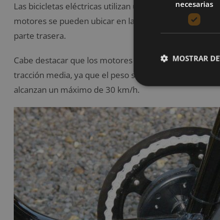
necesarias
Las bicicletas eléctricas utilizan un motor de cubo en
motores se pueden ubicar en la rueda delantera de la
parte trasera.
MOSTRAR DE
Cabe destacar que los motores de cubo no ofrecen la
tracción media, ya que el peso se concentra en la parte
alcanzan un máximo de 30 km/h.