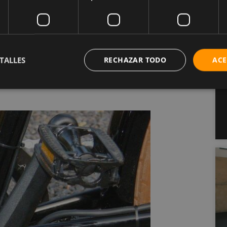
 lugar de un motor de tracción media. Dichos
 bicicleta, pero de forma más común se ubican en la
TALLES
RECHAZAR TODO
ACE
 misma maniobrabilidad que los motores de
 delantera o trasera de la bicicleta. Estos motores