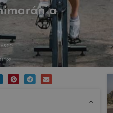
animarán a
o
RASCO
tarios