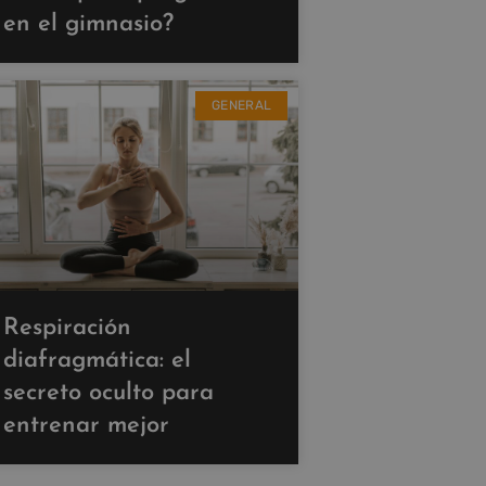
en el gimnasio?
GENERAL
Respiración
diafragmática: el
secreto oculto para
entrenar mejor