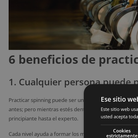
6 beneficios de practi
1. Cualquier persona puede p
Ese sitio we
Practicar spinning puede ser un poco intimidante, es
antes; pero mientras estés dentro de un gimnasio, pu
Este sitio web usa
usted acepta toda
principiante hasta el experto.
Cookies
Cada nivel ayuda a formar los músculos principales util
estrictamente