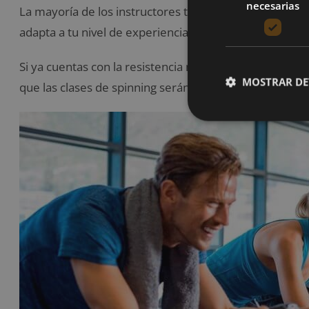
necesarias
La mayoría de los instructores te ofrecen gran varied
adapta a tu nivel de experiencia.
Si ya cuentas con la resistencia necesaria para escalar
MOSTRAR DE
que las clases de spinning serán más fáciles para ti.