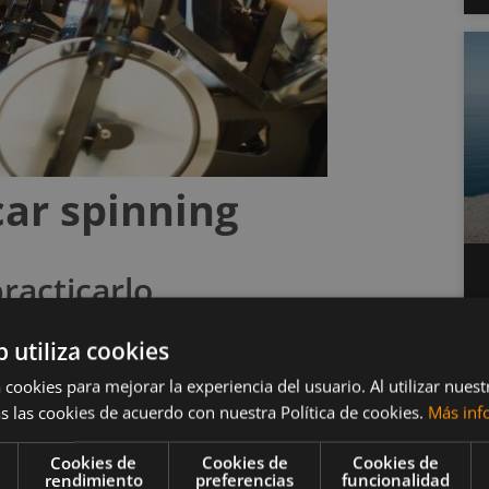
car spinning
racticarlo
b utiliza cookies
pecialmente para esas personas que no lo han hecho
edes tomar clases que vayan desde el nivel de
 cookies para mejorar la experiencia del usuario. Al utilizar nuest
s las cookies de acuerdo con nuestra Política de cookies.
Más inf
Cookies de
Cookies de
Cookies de
izados para el ciclismo y su sistema cardiovascular.
rendimiento
preferencias
funcionalidad