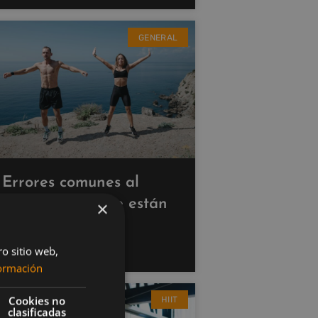
GENERAL
Errores comunes al
hacer cardio que están
×
saboteando tus
resultados
ro sitio web,
ormación
Cookies no
HIIT
clasificadas