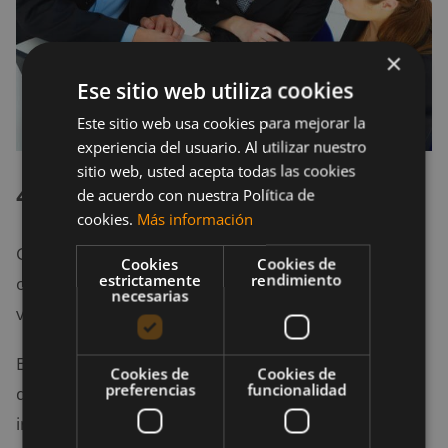
×
Ese sitio web utiliza cookies
Este sitio web usa cookies para mejorar la
experiencia del usuario. Al utilizar nuestro
sitio web, usted acepta todas las cookies
4. Un socio
de acuerdo con nuestra Política de
cookies.
Más información
Generalmente, el socio comparte los mismos
Cookies
Cookies de
estrictamente
rendimiento
objetivos que tú y se identifica con tu visión, tus
necesarias
valores y tus aspiraciones.
El socio no necesariamente debe ser el cofundador
Cookies de
Cookies de
preferencias
funcionalidad
de la empresa, puede ser también una persona
interna que le tengas mucha confianza y conozcas