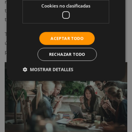
muy bien, con buena reputación, competente,
Cookies no clasificadas
trabajador y que le dé el mismo valor que tú le das a
tu trabajo.
Trabajar con socios puede ser difícil a veces, pero en
ACEPTAR TODO
última instancia el negocio no sobreviviría sin la
presencia de ellos.
RECHAZAR TODO
MOSTRAR DETALLES