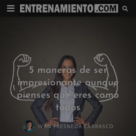
5 maneras de ser
impresionante aunque
pienses que eres como
todos
IVAN FRESNEDA CARRASCO